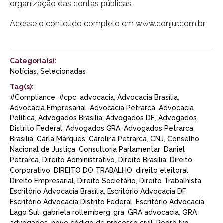
organização das contas públicas.
Acesse o conteúdo completo em www.conjur.com.br
Categoria(s):
Notícias
,
Selecionadas
Tag(s):
#Compliance
,
#cpc
,
advocacia
,
Advocacia Brasília
,
Advocacia Empresarial
,
Advocacia Petrarca
,
Advocacia
Política
,
Advogados Brasília
,
Advogados DF
,
Advogados
Distrito Federal
,
Advogados GRA
,
Advogados Petrarca
,
Brasília
,
Carla Marques
,
Carolina Petrarca
,
CNJ
,
Conselho
Nacional de Justiça
,
Consultoria Parlamentar
,
Daniel
Petrarca
,
Direito Administrativo
,
Direito Brasília
,
Direito
Corporativo
,
DIREITO DO TRABALHO
,
direito eleitoral
,
Direito Empresarial
,
Direito Societário
,
Direito Trabalhista
,
Escritório Advocacia Brasília
,
Escritório Advocacia DF
,
Escritório Advocacia Distrito Federal
,
Escritório Advocacia
Lago Sul
,
gabriela rollemberg
,
gra
,
GRA advocacia
,
GRA
advogados
,
novo código de processo civil
,
Pedro Ivo