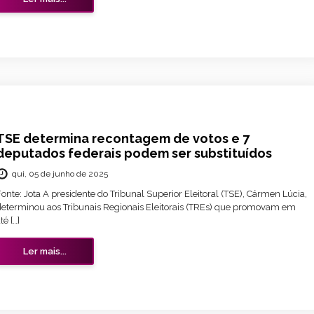
TSE determina recontagem de votos e 7
deputados federais podem ser substituídos
qui, 05 de junho de 2025
onte: Jota A presidente do Tribunal Superior Eleitoral (TSE), Cármen Lúcia,
determinou aos Tribunais Regionais Eleitorais (TREs) que promovam em
té […]
Ler mais...