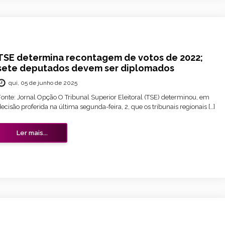
TSE determina recontagem de votos de 2022;
sete deputados devem ser diplomados
qui, 05 de junho de 2025
Fonte: Jornal Opção O Tribunal Superior Eleitoral (TSE) determinou, em
ecisão proferida na última segunda-feira, 2, que os tribunais regionais […]
Ler mais...