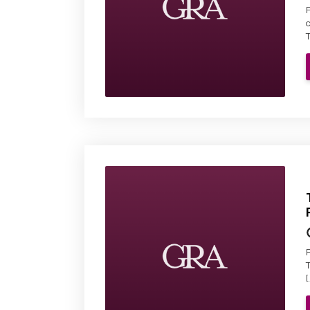
o
T
F
T
[