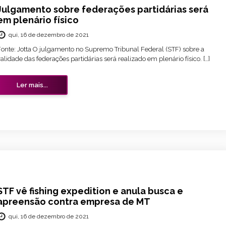
Julgamento sobre federações partidárias será
em plenário físico
qui, 16 de dezembro de 2021
Fonte: Jotta O julgamento no Supremo Tribunal Federal (STF) sobre a
alidade das federações partidárias será realizado em plenário físico. […]
Ler mais...
STF vê fishing expedition e anula busca e
apreensão contra empresa de MT
qui, 16 de dezembro de 2021