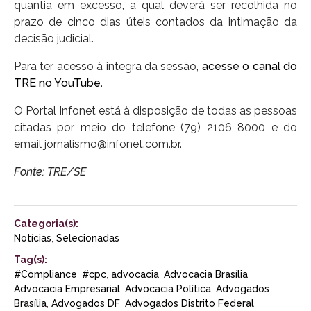
quantia em excesso, a qual deverá ser recolhida no
prazo de cinco dias úteis contados da intimação da
decisão judicial.
Para ter acesso à integra da sessão,
acesse o canal do
TRE no YouTube
.
O Portal Infonet está à disposição de todas as pessoas
citadas por meio do telefone (79) 2106 8000 e do
email
jornalismo@infonet.com.br
.
Fonte: TRE/SE
Categoria(s):
Notícias
,
Selecionadas
Tag(s):
#Compliance
,
#cpc
,
advocacia
,
Advocacia Brasília
,
Advocacia Empresarial
,
Advocacia Política
,
Advogados
Brasília
,
Advogados DF
,
Advogados Distrito Federal
,