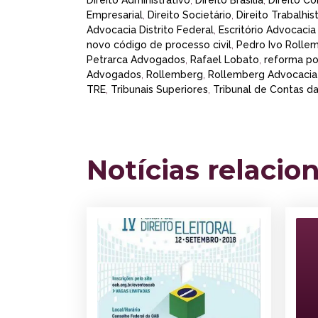
Direito Administrativo
,
Direito Brasília
,
Direito Co
Empresarial
,
Direito Societário
,
Direito Trabalhis
Advocacia Distrito Federal
,
Escritório Advocacia
novo código de processo civil
,
Pedro Ivo Rolle
Petrarca Advogados
,
Rafael Lobato
,
reforma pol
Advogados
,
Rollemberg
,
Rollemberg Advocacia
TRE
,
Tribunais Superiores
,
Tribunal de Contas d
Notícias relacio