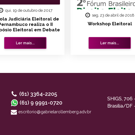
qui, 19 de outubro de 2017
seg, 23 de abril de 2018
ola Judiciária Eleitoral de
Workshop Eleitoral
Pernambuco realiza o II
pósio Eleitoral em Debate
Ler mais...
Ler mais...
(61) 3364-2205
SHIGS, 706 
(61) 9 9991-0720
Brasília/DF
escritorio@gabrielarollemberg.adv.br