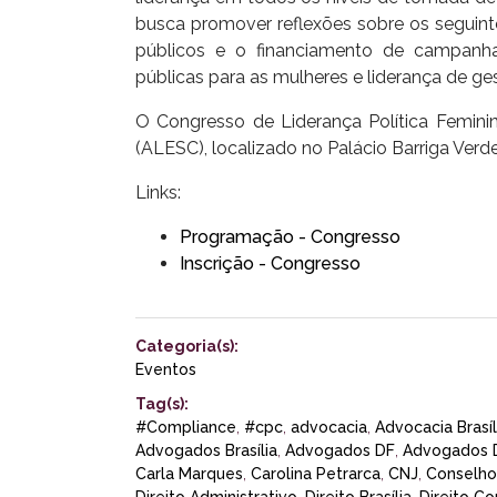
busca promover reflexões sobre os seguinte
públicos e o financiamento de campanhas
públicas para as mulheres e liderança de ges
O Congresso de Liderança Política Feminin
(ALESC), localizado no Palácio Barriga Verde,
Links:
Programação - Congresso
Inscrição - Congresso
Categoria(s):
Eventos
Tag(s):
#Compliance
,
#cpc
,
advocacia
,
Advocacia Brasíl
Advogados Brasília
,
Advogados DF
,
Advogados D
Carla Marques
,
Carolina Petrarca
,
CNJ
,
Conselho 