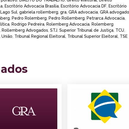
rporativo
,
DIREITO DO TRABALHO
,
direito eleitoral
,
Direito
ta
,
Escritório Advocacia Brasília
,
Escritório Advocacia DF
,
Escritório
 Lago Sul
,
gabriela rollemberg
,
gra
,
GRA advocacia
,
GRA advogado
mberg
,
Pedro Rolemberg
,
Pedro Rollemberg
,
Petrarca Advocacia
,
ítica
,
Rodrigo Pedreira
,
Rolemberg Advocacia
,
Rolemberg
,
Rollemberg Advogados
,
STJ
,
Superior Tribunal de Justiça
,
TCU
,
a União
,
Tribunal Regional Eleitoral
,
Tribunal Superior Eleitoral
,
TSE
nados