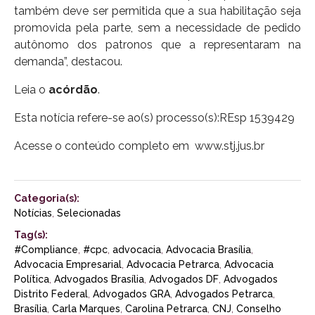
também deve ser permitida que a sua habilitação seja
promovida pela parte, sem a necessidade de pedido
autônomo dos patronos que a representaram na
demanda”, destacou.
Leia o
acórdão
.
Esta notícia refere-se ao(s)
processo(s):
REsp 1539429
Acesse o conteúdo completo em www.stj.jus.br
Categoria(s):
Notícias
,
Selecionadas
Tag(s):
#Compliance
,
#cpc
,
advocacia
,
Advocacia Brasília
,
Advocacia Empresarial
,
Advocacia Petrarca
,
Advocacia
Política
,
Advogados Brasília
,
Advogados DF
,
Advogados
Distrito Federal
,
Advogados GRA
,
Advogados Petrarca
,
Brasília
,
Carla Marques
,
Carolina Petrarca
,
CNJ
,
Conselho