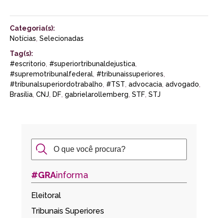
Categoria(s):
Notícias
,
Selecionadas
Tag(s):
#escritorio
,
#superiortribunaldejustica
,
#supremotribunalfederal
,
#tribunaissuperiores
,
#tribunalsuperiordotrabalho
,
#TST
,
advocacia
,
advogado
,
Brasília
,
CNJ
,
DF
,
gabrielarollemberg
,
STF
,
STJ
#GRA
informa
Eleitoral
Tribunais Superiores