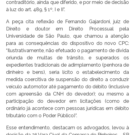
contraditório, ainda que diferido, e por meio de decisão
à luz do art. 489, § 1º, I e II”.
A peça cita reflexão de Fernando Gajardoni, juiz de
Direito e doutor em Direito Processual pela
Universidade de São Paulo, que chamou a atenção
para as consequências do dispositivo do novo CPC:
“Ilustrativamente, não efetuado o pagamento de dívida
oriunda de multas de trânsito, e superados os
expedientes tradicionais de adimplemento (penhora de
dinheiro e bens), seria lícito o estabelecimento da
medida coercitiva de suspensão do direito a conduzir
veículo automotor até pagamento do débito (inclusive
com apreensão da CNH do devedor); ou mesmo a
participação do devedor em licitações (como de
ordinário já acontece com pessoas jurídicas em débito
tributário com o Poder Público)”.
Esse entendimento, destacam os advogados, levou à
decisão da 2ª Vara Cível da Comarca de Pinheiros – SP