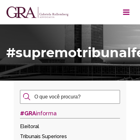
#supremotribunalf
#GRA
informa
Eleitoral
Tribunais Superiores