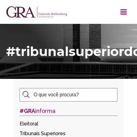
#tribunalsuperiord
#GRA
informa
Eleitoral
Tribunais Superiores