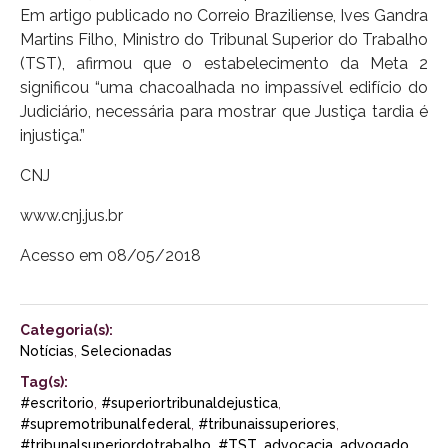
Em artigo publicado no Correio Braziliense, Ives Gandra
Martins Filho, Ministro do Tribunal Superior do Trabalho
(TST), afirmou que o estabelecimento da Meta 2
significou “uma chacoalhada no impassível edifício do
Judiciário, necessária para mostrar que Justiça tardia é
injustiça.”
CNJ
www.cnj.jus.br
Acesso em 08/05/2018
Categoria(s):
Notícias
,
Selecionadas
Tag(s):
#escritorio
,
#superiortribunaldejustica
,
#supremotribunalfederal
,
#tribunaissuperiores
,
#tribunalsuperiordotrabalho
,
#TST
,
advocacia
,
advogado
,