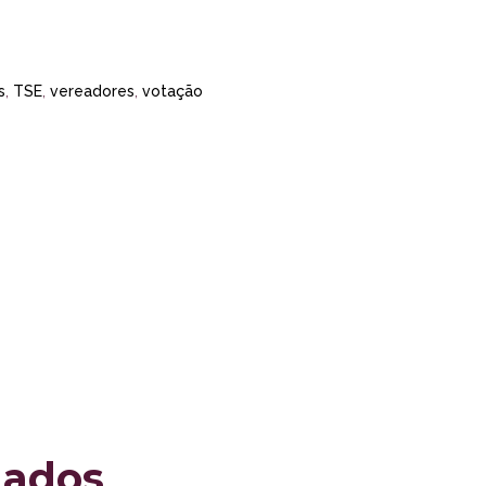
s
,
TSE
,
vereadores
,
votação
nados