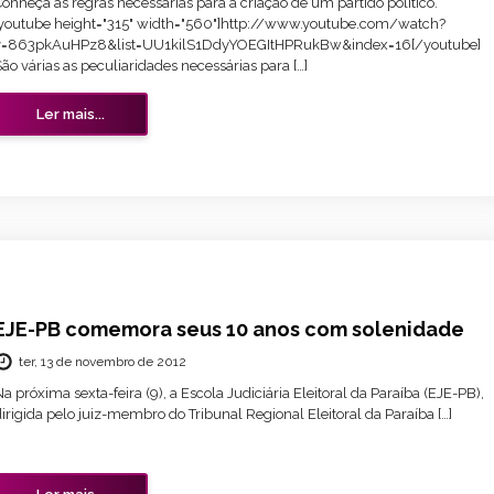
onheça as regras necessárias para a criação de um partido político.
[youtube height="315" width="560"]http://www.youtube.com/watch?
v=863pkAuHPz8&list=UU1kilS1DdyYOEGItHPRukBw&index=16[/youtube]
ão várias as peculiaridades necessárias para […]
Ler mais...
EJE-PB comemora seus 10 anos com solenidade
ter, 13 de novembro de 2012
a próxima sexta-feira (9), a Escola Judiciária Eleitoral da Paraíba (EJE-PB),
irigida pelo juiz-membro do Tribunal Regional Eleitoral da Paraíba […]