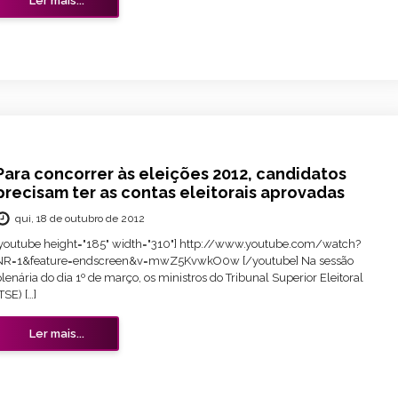
Ler mais...
Para concorrer às eleições 2012, candidatos
precisam ter as contas eleitorais aprovadas
qui, 18 de outubro de 2012
[youtube height="185" width="310"] http://www.youtube.com/watch?
NR=1&feature=endscreen&v=mwZ5KvwkO0w [/youtube] Na sessão
lenária do dia 1º de março, os ministros do Tribunal Superior Eleitoral
TSE) […]
Ler mais...