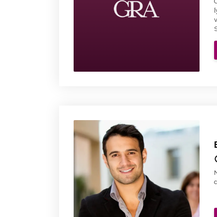
C
S
N
d