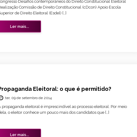
Congresso Desafios contemporâneos do Direito Constitucional Eleitoral
Realização Comissão de Direito Constitucional (cDcon) Apoio Escola
uperior de Direito Eleitoral (Esdel) […]
Ler mais...
Propaganda Eleitoral: o que é permitido?
ter, 09 de setembro de 2014
 propaganda eleitoral é imprescindível ao processo eleitoral. Por meio
dela, o eleitor conhece um pouco mais dos candidatos que […]
Ler mais...