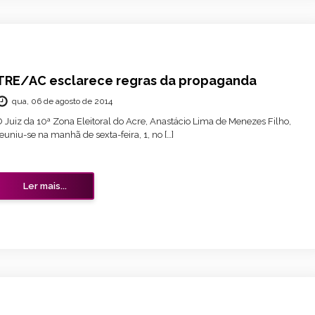
TRE/AC esclarece regras da propaganda
qua, 06 de agosto de 2014
 Juiz da 10ª Zona Eleitoral do Acre, Anastácio Lima de Menezes Filho,
euniu-se na manhã de sexta-feira, 1, no […]
Ler mais...