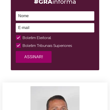
#GRA
informa
Boletim Eleitoral
Boletim Tribunais Superiores