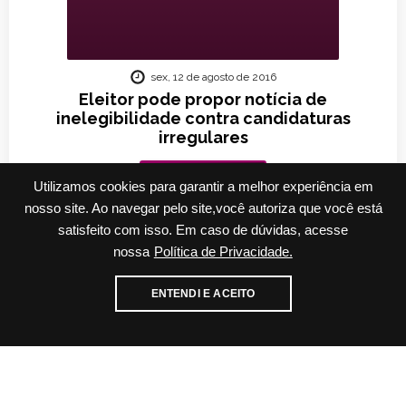
sex, 12 de agosto de 2016
Eleitor pode propor notícia de
inelegibilidade contra candidaturas
irregulares
Ler mais...
Utilizamos cookies para garantir a melhor experiência em
nosso site. Ao navegar pelo site,você autoriza que você está
satisfeito com isso. Em caso de dúvidas, acesse
nossa
Política de Privacidade.
Cadastre-se para receber nossos informativos
ENTENDI E ACEITO
E-mail
WhatsApp