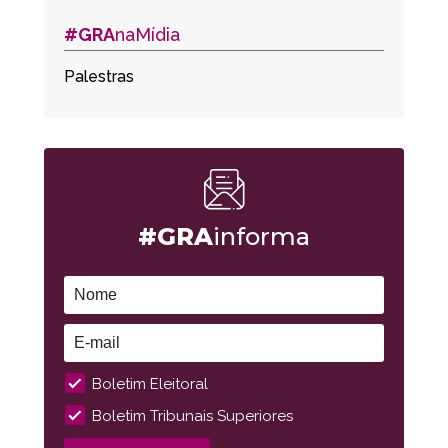
#GRA
naMídia
Palestras
#GRA
informa
Boletim Eleitoral
Boletim Tribunais Superiores