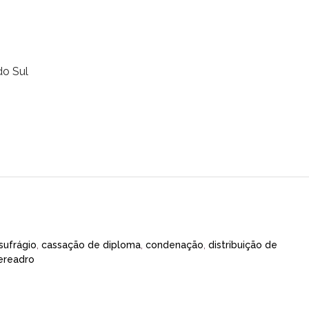
do Sul
 sufrágio
,
cassação de diploma
,
condenação
,
distribuição de
ereadro