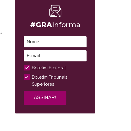
#GRA
informa
ou
Boletim Eleitoral
Boletim Tribunais
Superiores