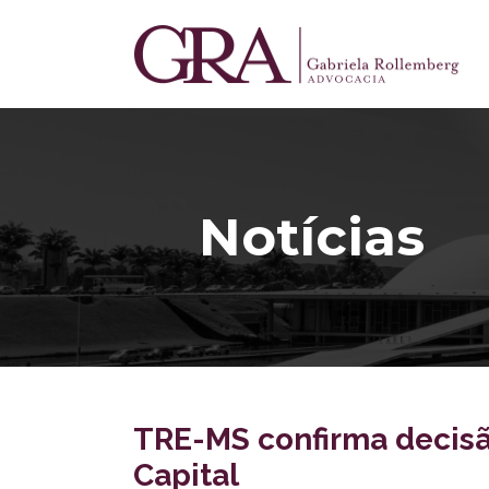
Notícias
TRE-MS confirma decisã
Capital