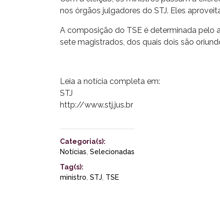
nos órgãos julgadores do STJ. Eles aprovei
A composição do TSE é determinada pelo art
sete magistrados, dos quais dois são oriund
Leia a notícia completa em:
STJ
http://www.stj.jus.br
Categoria(s):
Notícias
,
Selecionadas
Tag(s):
ministro
,
STJ
,
TSE