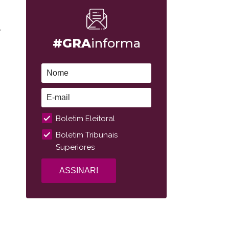
r
#GRA
informa
Boletim Eleitoral
Boletim Tribunais
Superiores