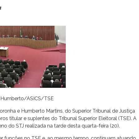
a
s Humberto/ASICS/TSE
oronha e Humberto Martins, do Superior Tribunal de Justiça
s titular e suplentes do Tribunal Superior Eleitoral (TSE). A
no do STJ realizada na tarde desta quarta-feira (20).
rcer funções no TSE e, ao mesmo tempo, continuam atuando