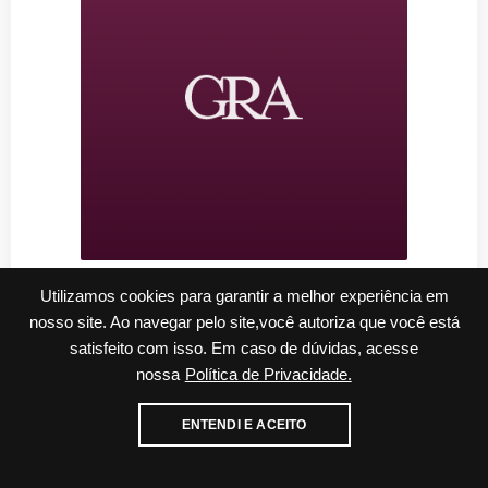
seg, 07 de dezembro de 2015
Utilizamos cookies para garantir a melhor experiência em
Disponibilizada minuta de resolução sobre
nosso site. Ao navegar pelo site,você autoriza que você está
criação e funcionamento dos partidos
satisfeito com isso. Em caso de dúvidas, acesse
políticos
nossa
Política de Privacidade.
Ler mais...
Cadastre-se para receber nossos informativos
ENTENDI E ACEITO
E-mail
WhatsApp