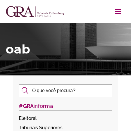
oab
#GRA
informa
Eleitoral
Tribunais Superiores