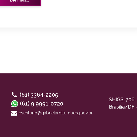
Ler mais...
(61) 3364-2205
SHIGS, 706 
(61) 9 9991-0720
Brasília/DF
escritorio@gabrielarollemberg.adv.br