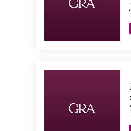
o
T
F
T
[