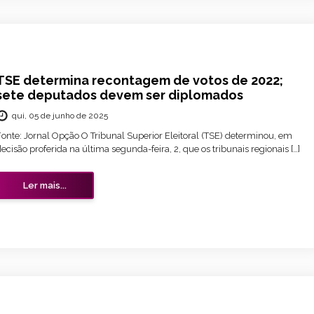
TSE determina recontagem de votos de 2022;
sete deputados devem ser diplomados
qui, 05 de junho de 2025
Fonte: Jornal Opção O Tribunal Superior Eleitoral (TSE) determinou, em
ecisão proferida na última segunda-feira, 2, que os tribunais regionais […]
Ler mais...