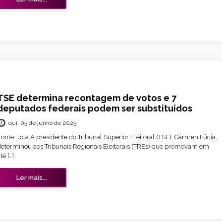
TSE determina recontagem de votos e 7
deputados federais podem ser substituídos
qui, 05 de junho de 2025
onte: Jota A presidente do Tribunal Superior Eleitoral (TSE), Cármen Lúcia,
determinou aos Tribunais Regionais Eleitorais (TREs) que promovam em
té […]
Ler mais...