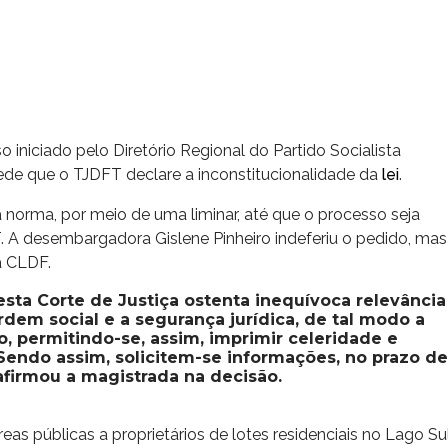
iniciado pelo Diretório Regional do Partido Socialista
a pede que o TJDFT declare a inconstitucionalidade da
lei
.
 norma, por meio de uma liminar, até que o processo seja
 A desembargadora Gislene Pinheiro indeferiu o pedido, mas
à CLDF.
sta Corte de Justiça ostenta inequívoca relevância
ordem social e a segurança jurídica, de tal modo a
o, permitindo-se, assim, imprimir celeridade e
 Sendo assim, solicitem-se informações, no prazo de
 afirmou a magistrada na decisão.
reas públicas a proprietários de lotes residenciais no Lago Su