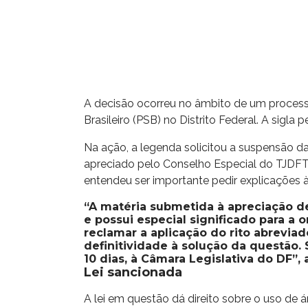
A decisão ocorreu no âmbito de um processo 
Brasileiro (PSB) no Distrito Federal. A sigl
Na ação, a legenda solicitou a suspensão da
apreciado pelo Conselho Especial do TJDFT.
entendeu ser importante pedir explicações 
“A matéria submetida à apreciação de
e possui especial significado para a 
reclamar a aplicação do rito abreviad
definitividade à solução da questão.
10 dias, à Câmara Legislativa do DF”,
Lei sancionada
A lei em questão dá direito sobre o uso de á