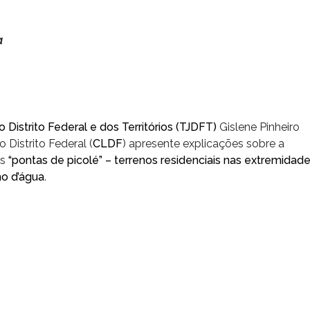
a
o Distrito Federal e dos Territórios (TJDFT)
Gislene Pinheiro
 Distrito Federal (
CLDF
) apresente explicações sobre a
as
“pontas de picolé” – terrenos residenciais nas extremidad
ho d’água
.