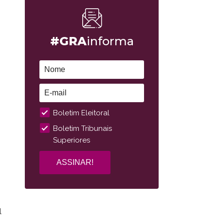
#GRA
informa
Boletim Eleitoral
Boletim Tribunais
Superiores
l