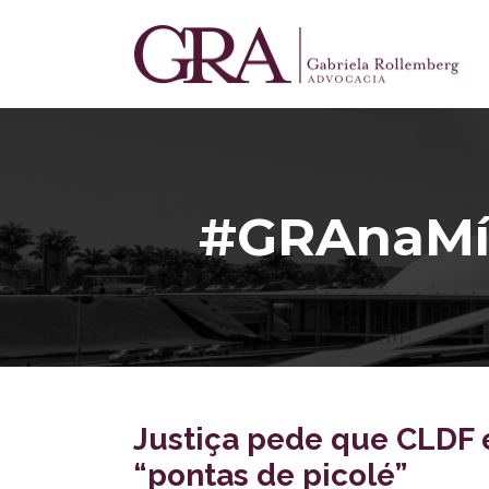
#GRAnaMí
Justiça pede que CLDF 
“pontas de picolé”