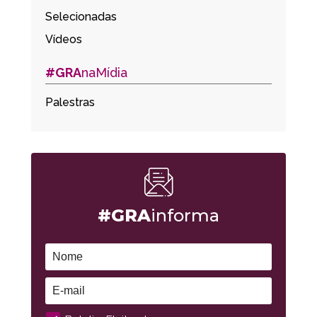
Selecionadas
Vídeos
#GRA
naMídia
Palestras
#GRA
informa