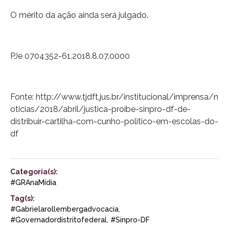
O mérito da ação ainda será julgado.
PJe 0704352-61.2018.8.07.0000
Fonte: http://www.tjdft.jus.br/institucional/imprensa/n
oticias/2018/abril/justica-proibe-sinpro-df-de-
distribuir-cartilha-com-cunho-politico-em-escolas-do-
df
Categoria(s):
#GRAnaMídia
Tag(s):
#Gabrielarollembergadvocacia
,
#Governadordistritofederal
,
#Sinpro-DF