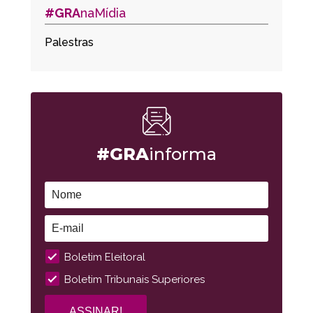
#GRA
naMídia
Palestras
#GRA
informa
Boletim Eleitoral
Boletim Tribunais Superiores