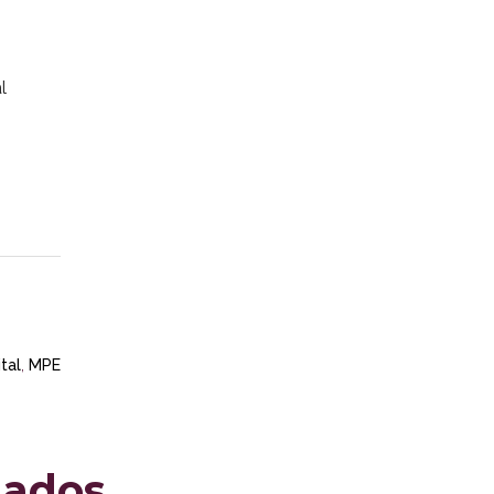
l
tal
,
MPE
nados