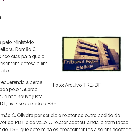
a
 pelo Ministério
leitoral Romão C.
cinco dias para que o
resentem defesa a fim
dato.
requerendo a perda
Foto; Arquivo TRE-DF
izada pelo “Guarda
 que não houve justa
PDT, tivesse deixado o PSB.
ão C. Oliveira por ser ele o relator do outro pedido de
 do PDT e de Valle. O relator adotou, ainda, a tramitação
07 do TSE, que determina os procedimentos a serem adotado