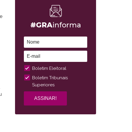
de
#GRA
informa
Boletim Eleitoral
Boletim Tribunais
Superiores
a
u