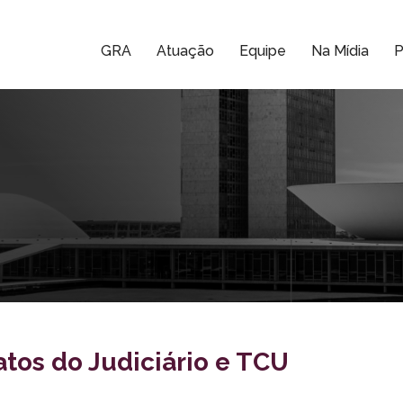
GRA
Atuação
Equipe
Na Mídia
P
tos do Judiciário e TCU