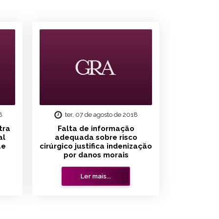
8
ter, 07 de agosto de 2018
tra
Falta de informação
al
adequada sobre risco
ue
cirúrgico justifica indenização
por danos morais
Ler mais...