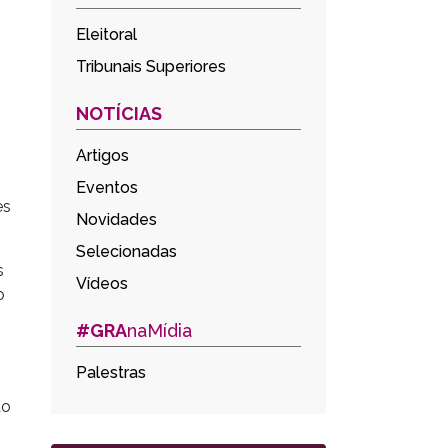
Eleitoral
Tribunais Superiores
NOTÍCIAS
Artigos
Eventos
es
Novidades
Selecionadas
s
Vídeos
o
#GRA
naMídia
Palestras
do