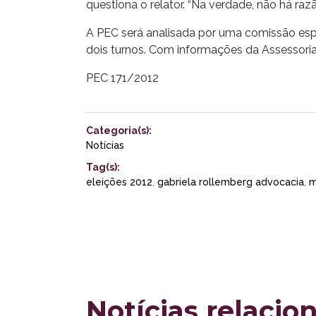
questiona o relator. “Na verdade, não há razão
A PEC será analisada por uma comissão espe
dois turnos. Com informações da Assessor
PEC 171/2012
Categoria(s):
Notícias
Tag(s):
eleições 2012
,
gabriela rollemberg advocacia
,
m
Notícias relacio