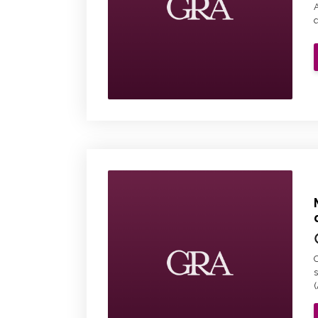
A
q
O
s
(