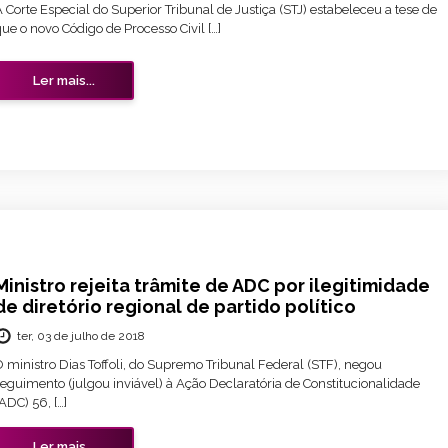
 Corte Especial do Superior Tribunal de Justiça (STJ) estabeleceu a tese de
ue o novo Código de Processo Civil […]
Ler mais...
Ministro rejeita trâmite de ADC por ilegitimidade
de diretório regional de partido político
ter, 03 de julho de 2018
 ministro Dias Toffoli, do Supremo Tribunal Federal (STF), negou
eguimento (julgou inviável) à Ação Declaratória de Constitucionalidade
ADC) 56, […]
Ler mais...