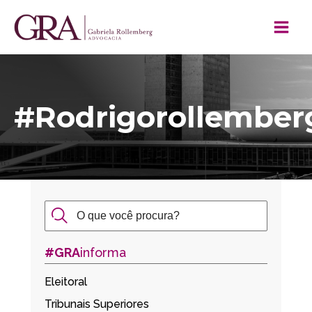
#Rodrigorollember
#GRA
informa
Eleitoral
Tribunais Superiores