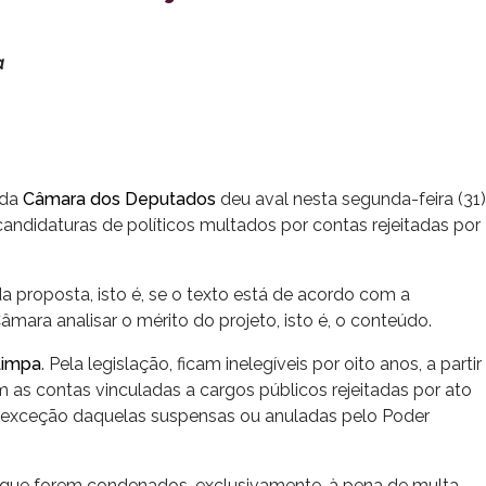
a
 da
Câmara dos Deputados
deu aval nesta segunda-feira (31)
andidaturas de políticos multados por contas rejeitadas por
 proposta, isto é, se o texto está de acordo com a
âmara analisar o mérito do projeto, isto é, o conteúdo.
Limpa
. Pela legislação, ficam
inelegíveis por oito anos
, a partir
 as contas vinculadas a cargos públicos rejeitadas por ato
 exceção daquelas suspensas ou anuladas pelo Poder
 que forem condenados, exclusivamente, à pena de multa.