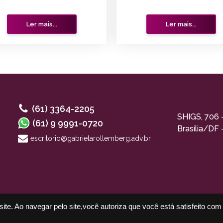
Ler mais...
Ler mais...
(61) 3364-2205
SHIGS, 706 
(61) 9 9991-0720
Brasília/DF
escritorio@gabrielarollemberg.adv.br
ite. Ao navegar pelo site,você autoriza que você está satisfeito co
se para receber
E-mail
W
formativos