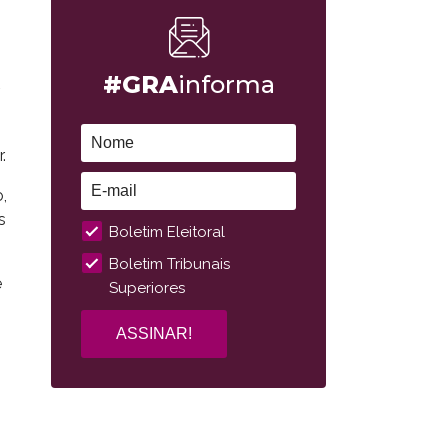
#GRA
informa
.
,
s
Boletim Eleitoral
Boletim Tribunais
e
Superiores