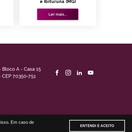
e Ibituruna (MG)
Ler mais...
- Bloco A - Casa 15
 - CEP 70350-751
m isso. Em caso de
hatsApp
ENTENDI E ACEITO