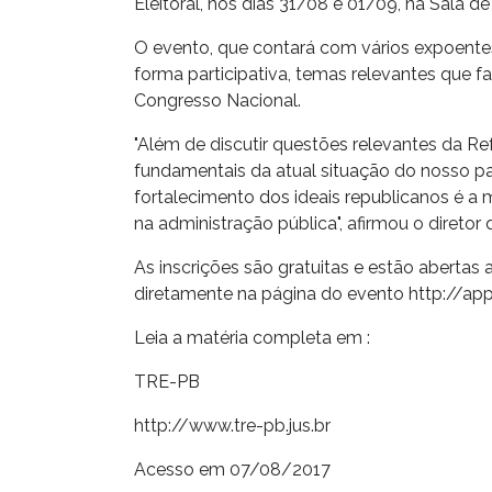
Eleitoral, nos dias 31/08 e 01/09, na Sala de
O evento, que contará com vários expoentes d
forma participativa, temas relevantes que 
Congresso Nacional.
"Além de discutir questões relevantes da Re
fundamentais da atual situação do nosso paí
fortalecimento dos ideais republicanos é 
na administração pública", afirmou o diretor
As inscrições são gratuitas e estão abertas 
diretamente na página do evento http://app
Leia a matéria completa em :
TRE-PB
http://www.tre-pb.jus.br
Acesso em 07/08/2017