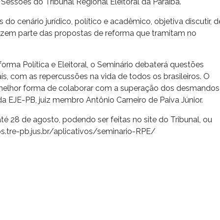
 Sessões do Tribunal Regional Eleitoral da Paraíba.
o cenário jurídico, político e acadêmico, objetiva discutir, d
fazem parte das propostas de reforma que tramitam no
forma Política e Eleitoral, o Seminário debaterá questões
s, com as repercussões na vida de todos os brasileiros. O
a melhor forma de colaborar com a superação dos desmandos
 da EJE-PB, juiz membro Antônio Carneiro de Paiva Júnior.
até 28 de agosto, podendo ser feitas no site do Tribunal, ou
s.tre-pb.jus.br/aplicativos/seminario-RPE/