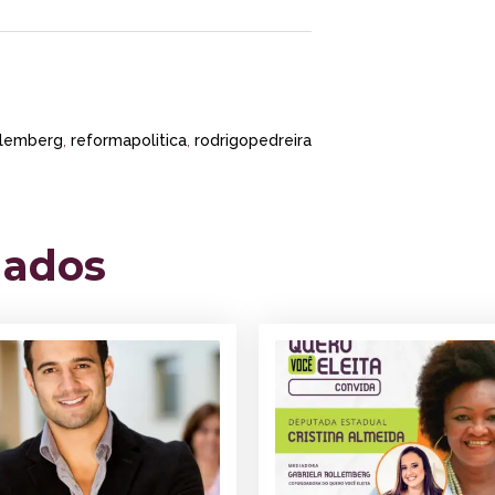
llemberg
,
reformapolitica
,
rodrigopedreira
nados