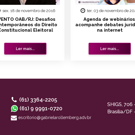
sex, 18 de novembro de 2016
ter, 03 de novembro de 2
VENTO OAB/RJ: Desafios
Agenda de webinários
ntemporâneos do Direito
acompanhe debates juríd
Constitucional Eleitoral
na internet
Ler mais...
Ler mais...
(61) 3364-2205
SHIGS, 706 
(61) 9 9991-0720
Brasília/DF
escritorio@gabrielarollemberg.adv.br