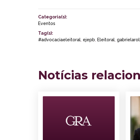
Categoria(s):
Eventos
Tag(s):
#advocaciaeleitoral
,
ejepb
,
Eleitoral
,
gabrielaro
Notícias relacio