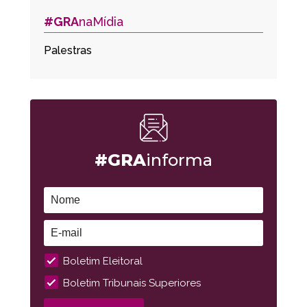
#GRA
naMídia
Palestras
#GRA
informa
Boletim Eleitoral
Boletim Tribunais Superiores