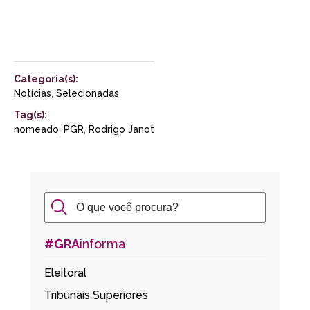
Categoria(s):
Notícias
,
Selecionadas
Tag(s):
nomeado
,
PGR
,
Rodrigo Janot
#GRA
informa
Eleitoral
Tribunais Superiores